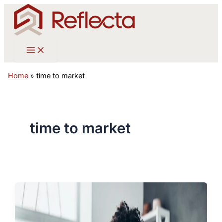
Ga
naar
de
inhoud
Home
»
time to market
time to market