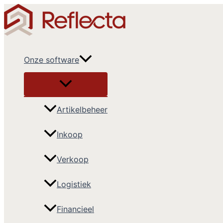
Ga
naar
de
inhoud
Onze software
Artikelbeheer
Inkoop
Verkoop
Logistiek
Financieel