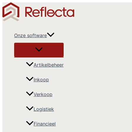
Ga
naar
de
inhoud
Onze software
Artikelbeheer
Inkoop
Verkoop
Logistiek
Financieel