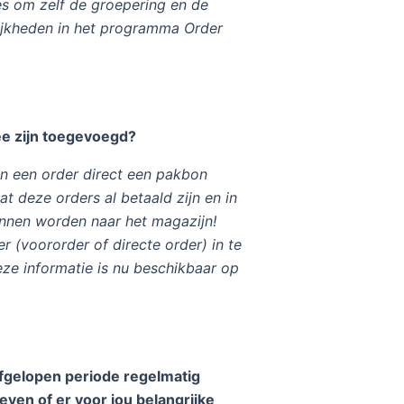
es om zelf de groepering en de
elijkheden in het programma Order
ee zijn toegevoegd?
an een order direct een pakbon
 deze orders al betaald zijn en in
unnen worden naar het magazijn!
r (voororder of directe order) in te
eze informatie is nu beschikbaar op
afgelopen periode regelmatig
even of er voor jou belangrijke