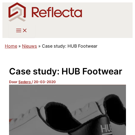
Ga
naar
de
inhoud
Home
»
Nieuws
»
Case study: HUB Footwear
Case study: HUB Footwear
Door
Sedero
/
20-03-2020