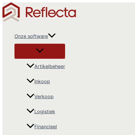
Ga
naar
de
inhoud
Onze software
Artikelbeheer
Inkoop
Verkoop
Logistiek
Financieel