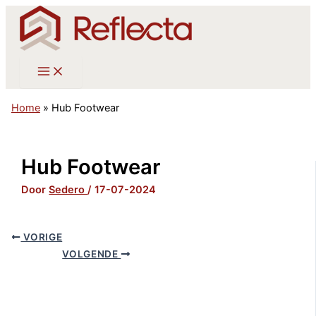
Ga
naar
de
inhoud
Home
»
Hub Footwear
Hub Footwear
Door
Sedero
/
17-07-2024
VORIGE
VOLGENDE