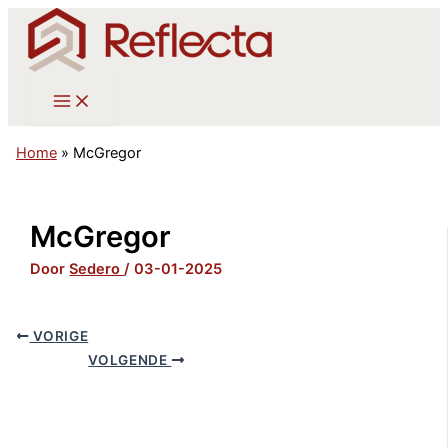
Ga
naar
de
inhoud
Home
»
McGregor
McGregor
Door
Sedero
/
03-01-2025
VORIGE
VOLGENDE