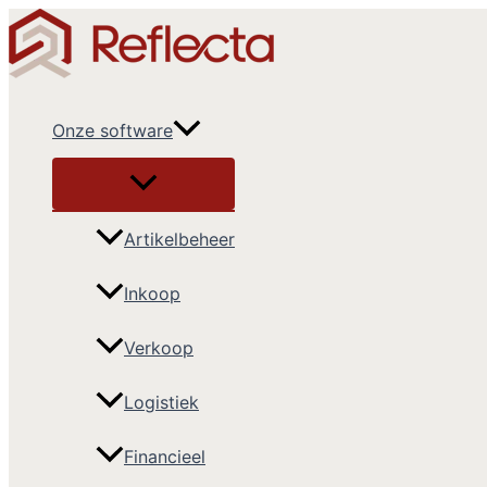
Ga
naar
de
inhoud
Onze software
Artikelbeheer
Inkoop
Verkoop
Logistiek
Financieel