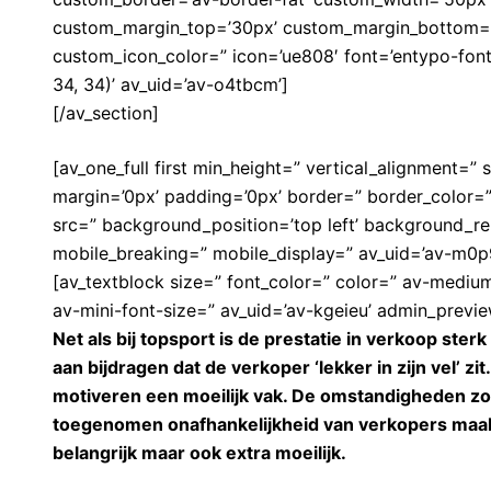
custom_margin_top=’30px’ custom_margin_bottom=’4
custom_icon_color=” icon=’ue808′ font=’entypo-font
34, 34)’ av_uid=’av-o4tbcm’]
[/av_section]
[av_one_full first min_height=” vertical_alignment=
margin=’0px’ padding=’0px’ border=” border_color=
src=” background_position=’top left’ background_re
mobile_breaking=” mobile_display=” av_uid=’av-m0p9
[av_textblock size=” font_color=” color=” av-medium
av-mini-font-size=” av_uid=’av-kgeieu’ admin_previ
Net als bij topsport is de prestatie in verkoop sterk
aan bijdragen dat de verkoper ‘lekker in zijn vel’ zit.
motiveren een moeilijk vak. De omstandigheden z
toegenomen onafhankelijkheid van verkopers maakt
belangrijk maar ook extra moeilijk.