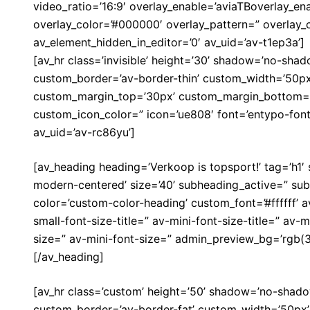
video_ratio=’16:9′ overlay_enable=’aviaTBoverlay_ena
overlay_color=’#000000′ overlay_pattern=” overlay
av_element_hidden_in_editor=’0′ av_uid=’av-t1ep3a’]
[av_hr class=’invisible’ height=’30’ shadow=’no-shad
custom_border=’av-border-thin’ custom_width=’50p
custom_margin_top=’30px’ custom_margin_bottom=’3
custom_icon_color=” icon=’ue808′ font=’entypo-fon
av_uid=’av-rc86yu’]
[av_heading heading=’Verkoop is topsport!’ tag=’h1
modern-centered’ size=’40’ subheading_active=” sub
color=’custom-color-heading’ custom_font=’#ffffff’ 
small-font-size-title=” av-mini-font-size-title=” av
size=” av-mini-font-size=” admin_preview_bg=’rgb(34
[/av_heading]
[av_hr class=’custom’ height=’50’ shadow=’no-shadow
custom_border=’av-border-fat’ custom_width=’50px’ 