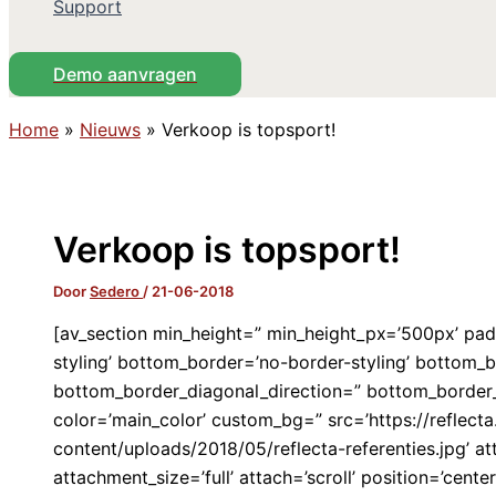
Support
Demo aanvragen
Home
»
Nieuws
»
Verkoop is topsport!
Verkoop is topsport!
Door
Sedero
/
21-06-2018
[av_section min_height=” min_height_px=’500px’ pa
styling’ bottom_border=’no-border-styling’ bottom_
bottom_border_diagonal_direction=” bottom_border
color=’main_color’ custom_bg=” src=’https://reflecta
content/uploads/2018/05/reflecta-referenties.jpg’ a
attachment_size=’full’ attach=’scroll’ position=’cente