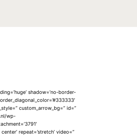
dding=’huge’ shadow=’no-border-
border_diagonal_color=’#333333′
_style=” custom_arrow_bg=” id=”
.nl/wp-
ttachment=’3791′
r center’ repeat=’stretch’ video=”