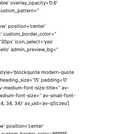
ble’ overlay_opacity=’0.6′
_custom_pattern=”
ow’ position=’center’
x’ custom_border_color=”
0px’ icon_select=’yes’
tello’ admin_preview_bg=”
′ style=’blockquote modern-quote
heading_size=’15’ padding=’0′
av-medium-font-size-title=” av-
-medium-font-size=” av-small-font-
, 34, 34)’ av_uid=’av-q5czeu’]
’ position=’center’
custom_border_color=’#ffffff’