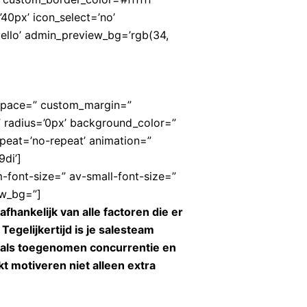
0px’ icon_select=’no’
ello’ admin_preview_bg=’rgb(34,
” space=” custom_margin=”
” radius=’0px’ background_color=”
peat=’no-repeat’ animation=”
di’]
-font-size=” av-small-font-size=”
ew_bg=”]
 afhankelijk van alle factoren die er
 Tegelijkertijd is je salesteam
oals toegenomen concurrentie en
 motiveren niet alleen extra