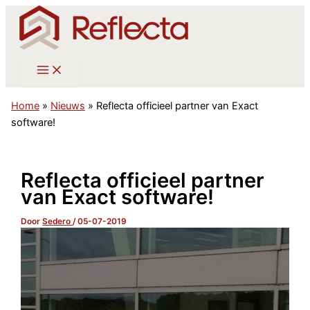
Ga
naar
de
inhoud
Home
»
Nieuws
»
Reflecta officieel partner van Exact
software!
Reflecta officieel partner
van Exact software!
Door
Sedero
/
05-07-2019