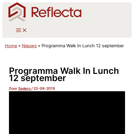
Ga
naar
de
inhoud
Home
»
Nieuws
»
Programma Walk In Lunch 12 september
Programma Walk In Lunch
12 september
Door
Sedero
/
23-08-2019