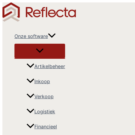
Ga
naar
de
inhoud
Onze software
Artikelbeheer
Inkoop
Verkoop
Logistiek
Financieel