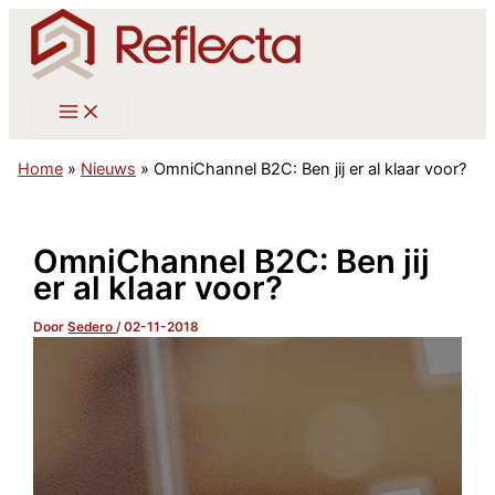
Ga
naar
de
inhoud
Home
»
Nieuws
»
OmniChannel B2C: Ben jij er al klaar voor?
OmniChannel B2C: Ben jij
er al klaar voor?
Door
Sedero
/
02-11-2018