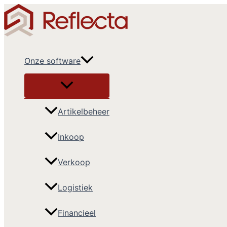
Ga
naar
de
inhoud
Onze software
Artikelbeheer
Inkoop
Verkoop
Logistiek
Financieel