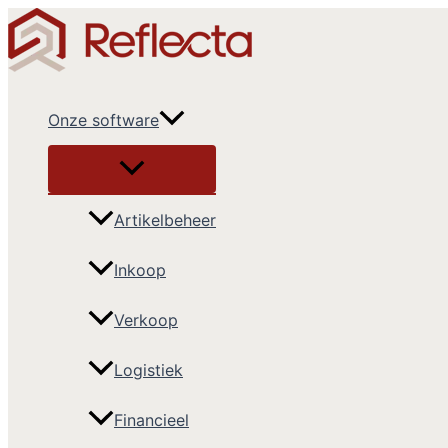
Ga
naar
de
inhoud
Onze software
Artikelbeheer
Inkoop
Verkoop
Logistiek
Financieel