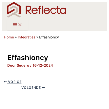
Ga
naar
de
inhoud
Home
»
Integraties
»
Effashioncy
Effashioncy
Door
Sedero
/
16-12-2024
VORIGE
VOLGENDE