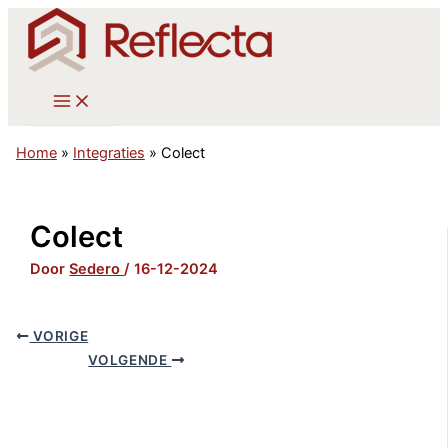
Ga
naar
de
inhoud
Home
»
Integraties
»
Colect
Colect
Door
Sedero
/
16-12-2024
VORIGE
VOLGENDE