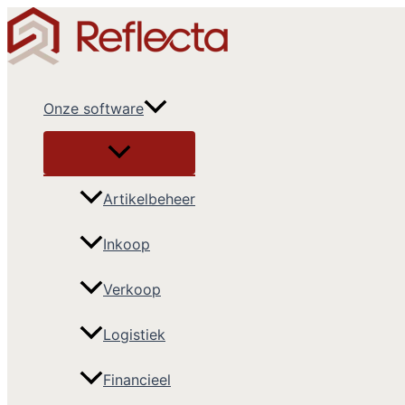
Ga
naar
de
inhoud
Onze software
Artikelbeheer
Inkoop
Verkoop
Logistiek
Financieel