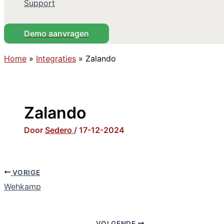
Support
Demo aanvragen
Home
»
Integraties
»
Zalando
Zalando
Door
Sedero
/
17-12-2024
VORIGE
Wehkamp
VOLGENDE