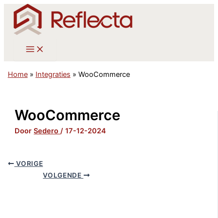
Ga
naar
de
inhoud
Home
»
Integraties
»
WooCommerce
WooCommerce
Door
Sedero
/
17-12-2024
VORIGE
VOLGENDE