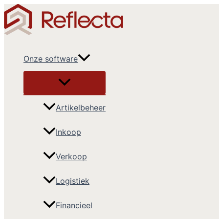
Ga
naar
de
inhoud
Onze software
Artikelbeheer
Inkoop
Verkoop
Logistiek
Financieel