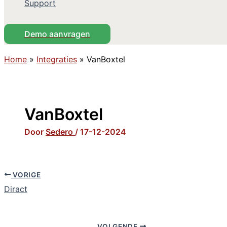
Support
Demo aanvragen
Home
»
Integraties
»
VanBoxtel
VanBoxtel
Door
Sedero
/
17-12-2024
VORIGE
Diract
VOLGENDE