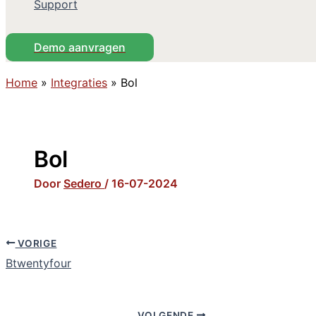
Support
Demo aanvragen
Home
»
Integraties
»
Bol
Bol
Door
Sedero
/
16-07-2024
VORIGE
Btwentyfour
VOLGENDE