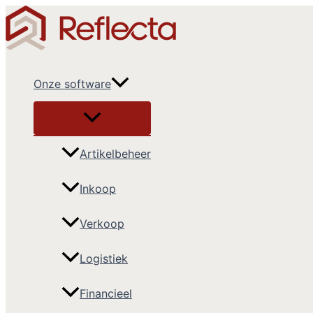
Ga
naar
de
inhoud
Onze software
Artikelbeheer
Inkoop
Verkoop
Logistiek
Financieel